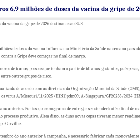
os 6,9 milhões de doses da vacina da gripe de 
s da vacina da gripe de 2026 destinadas ao SUS
milhões de doses da vacina Influenza ao Ministério da Saúde na semana passada
contra a Gripe deve começar no final de março.
res de 6 anos, pessoas que tenham a partir de 60 anos, gestantes, puérperas, 
 entre outros grupos de risco.
tualizado de acordo com as diretrizes da Organização Mundial da Saúde (OMS),
lui os vírus A/Missouri/11/2025 (H1N1)pdm09; A/Singapura/GP20238/2024 (H3
no anterior. Por isso, o cronograma de entregas se estenderá até o final de ma
 processo produtivo. Além disso, as duas novas cepas tiveram menor rendime
ipe Carvilhe.
etembro do ano anterior à campanha, é necessário fabricar cada monovalente 