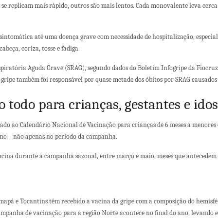
ue se replicam mais rápido, outros são mais lentos. Cada monovalente leva cer
sintomática até uma doença grave com necessidade de hospitalização, especia
abeça, coriza, tosse e fadiga.
piratória Aguda Grave (SRAG), segundo dados do Boletim Infogripe da Fiocruz. 
A gripe também foi responsável por quase metade dos óbitos por SRAG causados 
o todo para crianças, gestantes e ido
nado ao Calendário Nacional de Vacinação para crianças de 6 meses a menores d
 ano – não apenas no período da campanha.
acina durante a campanha sazonal, entre março e maio, meses que antecedem a
apá e Tocantins têm recebido a vacina da gripe com a composição do hemisfér
campanha de vacinação para a região Norte acontece no final do ano, levando 