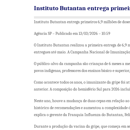
Instituto Butantan entrega primeir
Instituto Butantan entrega primeiros 6,9 milhões de dose
Agência SP – Publicado em 13/03/2026 – 10:59
O Instituto Butantan realizou a primeira entrega de 6,9 
entregues até maio. A Campanha Nacional de Imunização 
O público-alvo da campanha são crianças de 6 meses a meno
povos indígenas, professores dos ensinos básico e superior,
Como acontece todos os anos, o imunizante da gripe foi a
anterior. A composição do hemisfério Sul para 2026 inc
Neste ano, houve a mudança de duas cepas em relação ao a
histórico de recomendações e aumentou a complexidade do
explica o gerente da Franquia Influenza do Butantan, Fel
Durante a produção da vacina da gripe, que começa em s