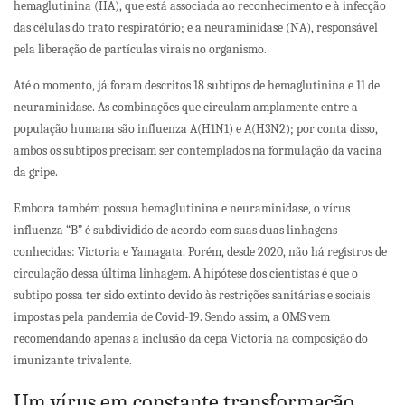
hemaglutinina (HA), que está associada ao reconhecimento e à infecção
das células do trato respiratório; e a neuraminidase (NA), responsável
pela liberação de partículas virais no organismo.
Até o momento, já foram descritos 18 subtipos de hemaglutinina e 11 de
neuraminidase. As combinações que circulam amplamente entre a
população humana são influenza A(H1N1) e A(H3N2); por conta disso,
ambos os subtipos precisam ser contemplados na formulação da vacina
da gripe.
Embora também possua hemaglutinina e neuraminidase, o vírus
influenza “B” é subdividido de acordo com suas duas linhagens
conhecidas: Victoria e Yamagata. Porém, desde 2020, não há registros de
circulação dessa última linhagem. A hipótese dos cientistas é que o
subtipo possa ter sido extinto devido às restrições sanitárias e sociais
impostas pela pandemia de Covid-19. Sendo assim, a OMS vem
recomendando apenas a inclusão da cepa Victoria na composição do
imunizante trivalente.
Um vírus em constante transformação