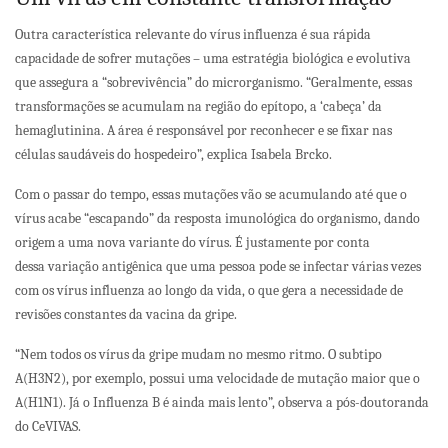
Outra característica relevante do vírus influenza é sua rápida
capacidade de sofrer mutações – uma estratégia biológica e evolutiva
que assegura a “sobrevivência” do microrganismo. “Geralmente, essas
transformações se acumulam na região do epítopo, a ‘cabeça’ da
hemaglutinina. A área é responsável por reconhecer e se fixar nas
células saudáveis do hospedeiro”, explica Isabela Brcko.
Com o passar do tempo, essas mutações vão se acumulando até que o
vírus acabe “escapando” da resposta imunológica do organismo, dando
origem a uma nova variante do vírus. É justamente por conta
dessa variação antigênica que uma pessoa pode se infectar várias vezes
com os vírus influenza ao longo da vida, o que gera a necessidade de
revisões constantes da vacina da gripe.
“Nem todos os vírus da gripe mudam no mesmo ritmo. O subtipo
A(H3N2), por exemplo, possui uma velocidade de mutação maior que o
A(H1N1). Já o Influenza B é ainda mais lento”, observa a pós-doutoranda
do CeVIVAS.