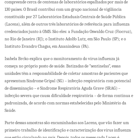
compreende cerca de centenas de laboratórios espalhados por mais de
130 países. O Brasil contribui com um grupo nacional de vigilância
constituído por 27 Laboratórios Estaduais Centrais de Saúde Pública
(Lacens), além de outros três laboratórios de referência para influenza
credenciados junto à OMS. São eles: a Fundação Oswaldo Cruz (Fiocruz),
no Rio de Janeiro (RJ); o Instituto Adolfo Lutz, em São Paulo (SP); e o
Instituto Evandro Chagas, em Ananindeua (PA).
Isabela Brcko explica que o monitoramento do vírus influenza já
começa no próprio posto de saúde. Batizadas de “sentinelas”, essas
unidades têm a responsabilidade de coletar amostras de pacientes que
apresentam Síndrome Gripal (SG) – infecção respiratória com potencial
de disseminação – e Síndrome Respiratória Aguda Grave (SRAG) –
infecção severa que causa dificuldade respiratória – de forma contínua e
padronizada, de acordo com normas estabelecidas pelo Ministério da
Saúde.
Parte dessas amostras são encaminhadas aos Lacens, que vão fazer um
primeiro trabalho de identificação e caracterização dos vírus influenza
que estão circulando no país. Depois, todos os meses cada Lacen é