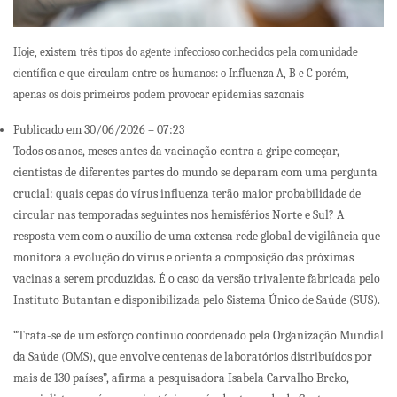
Hoje, existem três tipos do agente infeccioso conhecidos pela comunidade
científica e que circulam entre os humanos: o Influenza A, B e C porém,
apenas os dois primeiros podem provocar epidemias sazonais
Publicado em 30/06/2026 – 07:23
Todos os anos, meses antes da vacinação contra a gripe começar,
cientistas de diferentes partes do mundo se deparam com uma pergunta
crucial: quais cepas do vírus influenza terão maior probabilidade de
circular nas temporadas seguintes nos hemisférios Norte e Sul? A
resposta vem com o auxílio de uma extensa rede global de vigilância que
monitora a evolução do vírus e orienta a composição das próximas
vacinas a serem produzidas. É o caso da versão trivalente fabricada pelo
Instituto Butantan e disponibilizada pelo Sistema Único de Saúde (SUS).
“Trata-se de um esforço contínuo coordenado pela Organização Mundial
da Saúde (OMS), que envolve centenas de laboratórios distribuídos por
mais de 130 países”, afirma a pesquisadora Isabela Carvalho Brcko,