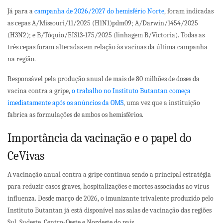
Já para a
campanha de 2026/2027 do hemisfério Norte
, foram indicadas
as cepas A/Missouri/11/2025 (H1N1)pdm09; A/Darwin/1454/2025
(H3N2); e B/Tóquio/EIS13-175/2025 (linhagem B/Victoria). Todas as
três cepas foram alteradas em relação às vacinas da última campanha
na região.
Responsável pela produção anual de mais de 80 milhões de doses da
vacina contra a gripe,
o trabalho no Instituto Butantan começa
imediatamente após os anúncios da OMS
, uma vez que a instituição
fabrica as formulações de ambos os hemisférios.
Importância da vacinação e o papel do
CeVivas
A vacinação anual contra a gripe continua sendo a principal estratégia
para reduzir casos graves, hospitalizações e mortes associadas ao vírus
influenza. Desde março de 2026, o imunizante trivalente produzido pelo
Instituto Butantan já está disponível nas salas de vacinação das regiões
Sul, Sudeste, Centro-Oeste e Nordeste do país.