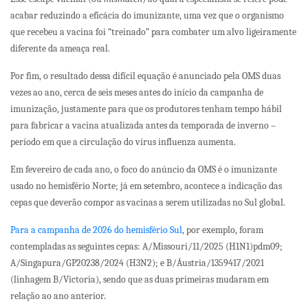
acabar reduzindo a eficácia do imunizante, uma vez que o organismo
que recebeu a vacina foi “treinado” para combater um alvo ligeiramente
diferente da ameaça real.
Por fim, o resultado dessa difícil equação é anunciado pela OMS duas
vezes ao ano, cerca de seis meses antes do início da campanha de
imunização, justamente para que os produtores tenham tempo hábil
para fabricar a vacina atualizada antes da temporada de inverno –
período em que a circulação do vírus influenza aumenta.
Em fevereiro de cada ano, o foco do anúncio da OMS é o imunizante
usado no hemisfério Norte; já em setembro, acontece a indicação das
cepas que deverão compor as vacinas a serem utilizadas no Sul global.
Para a campanha de 2026 do hemisfério Sul
, por exemplo, foram
contempladas as seguintes cepas: A/Missouri/11/2025 (H1N1)pdm09;
A/Singapura/GP20238/2024 (H3N2); e B/Áustria/1359417/2021
(linhagem B/Victoria), sendo que as duas primeiras mudaram em
relação ao ano anterior.