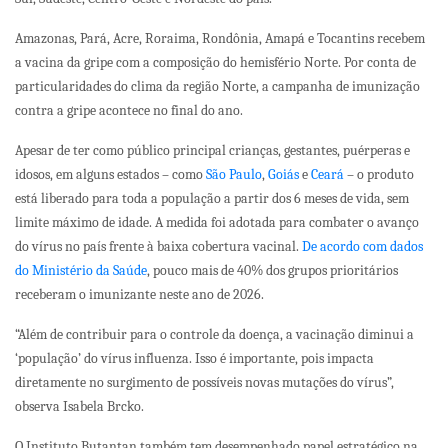
Amazonas, Pará, Acre, Roraima, Rondônia, Amapá e Tocantins recebem
a vacina da gripe com a composição do hemisfério Norte. Por conta de
particularidades do clima da região Norte, a campanha de imunização
contra a gripe acontece no final do ano.
Apesar de ter como público principal crianças, gestantes, puérperas e
idosos, em alguns estados – como
São Paulo
,
Goiás
e
Ceará
– o produto
está liberado para toda a população a partir dos 6 meses de vida, sem
limite máximo de idade. A medida foi adotada para combater o avanço
do vírus no país frente à baixa cobertura vacinal.
De acordo com dados
do Ministério da Saúde
, pouco mais de 40% dos grupos prioritários
receberam o imunizante neste ano de 2026.
“Além de contribuir para o controle da doença, a vacinação diminui a
‘população’ do vírus influenza. Isso é importante, pois impacta
diretamente no surgimento de possíveis novas mutações do vírus”,
observa Isabela Brcko.
O Instituto Butantan também tem desempenhado papel estratégico na