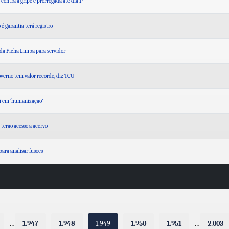
ontra a gripe é prorrogada até dia 1º
é garantia terá registro
da Ficha Limpa para servidor
overno tem valor recorde, diz TCU
mi em ‘humanização’
 terão acesso a acervo
ara analisar fusões
…
1.947
1.948
1.949
1.950
1.951
…
2.003