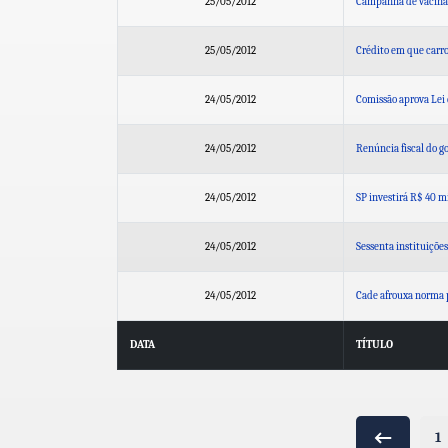
25/05/2012
Campanha de vacina c
25/05/2012
Crédito em que carro 
24/05/2012
Comissão aprova Lei 
24/05/2012
Renúncia fiscal do g
24/05/2012
SP investirá R$ 40 
24/05/2012
Sessenta instituições
24/05/2012
Cade afrouxa norma p
DATA
TÍTULO
1