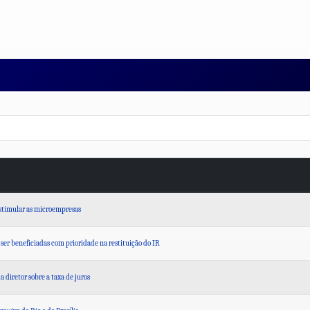
estimular as microempresas
ser beneficiadas com prioridade na restituição do IR
a diretor sobre a taxa de juros