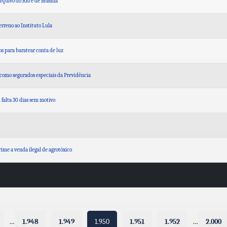
rquivo do Rio e de Brasília
erreno ao Instituto Lula
os para baratear conta de luz
como segurados especiais da Previdência
falta 30 dias sem motivo
ime a venda ilegal de agrotóxico
…
1.948
1.949
1.950
1.951
1.952
…
2.000