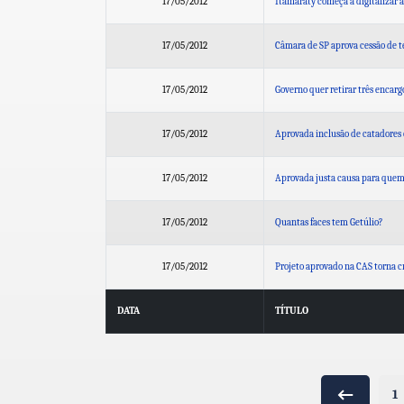
17/05/2012
Itamaraty começa a digitalizar a
17/05/2012
Câmara de SP aprova cessão de t
17/05/2012
Governo quer retirar três encarg
17/05/2012
Aprovada inclusão de catadores 
17/05/2012
Aprovada justa causa para quem 
17/05/2012
Quantas faces tem Getúlio?
17/05/2012
Projeto aprovado na CAS torna cr
DATA
TÍTULO
1