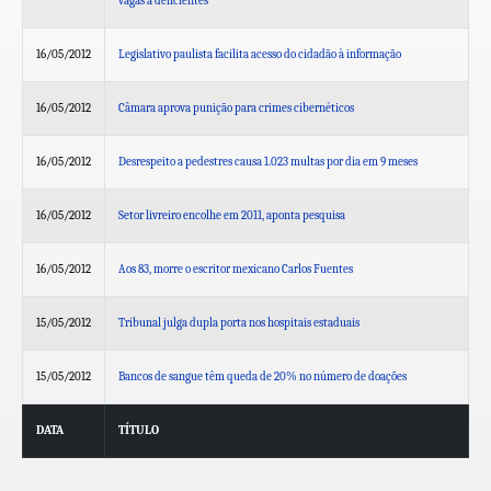
vagas a deficientes
16/05/2012
Legislativo paulista facilita acesso do cidadão à informação
16/05/2012
Câmara aprova punição para crimes cibernéticos
16/05/2012
Desrespeito a pedestres causa 1.023 multas por dia em 9 meses
16/05/2012
Setor livreiro encolhe em 2011, aponta pesquisa
16/05/2012
Aos 83, morre o escritor mexicano Carlos Fuentes
15/05/2012
Tribunal julga dupla porta nos hospitais estaduais
15/05/2012
Bancos de sangue têm queda de 20% no número de doações
DATA
TÍTULO