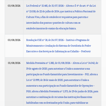
03/08/2026
Lei Federal nº 15.481, de 31/07/2026 – Altera o § 4º do art. 4º da Lei
nº 13.018, de 22 de julho de 2014, que institui a Política Nacional de
Cultura Viva, a fim de estabelecer requisitos para parceria e
intercâmbio dos pontos e pontões de cultura com os
estabelecimentos de ensino da educação básica.
03/08/2026
Resolução CGE nº 18, de 24/07/2026 – Institui o Programa de
Monitoramento e Avaliação do Sistema de Ouvidoria do Poder
Executivo e dos Serviços de Informação ao Cidadão – ProOuvir
01/08/2026
Medida Provisória nº 1.382, de 01/08/2026 – Altera a Lei nº 14.042, de
19 de agosto de 2020, para autorizar a União a aumentar a sua
participação no Fundo Garantidor para Investimentos – FGI; altera a
Lei nº 13.999, de 18 de maio de 2020, para autorizar a União a
aumentar a sua participação no Fundo Garantidor de Operações –
FGO; altera a Medida Provisória nº 1.373, de 29 de junho de 2026, para
autorizar a combinação de recursos das instituições financeiras
habilitadas com os destinados pela União, para viabilizar as