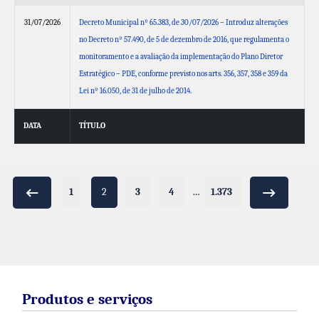
31/07/2026
Decreto Municipal nº 65.383, de 30/07/2026 – Introduz alterações
no Decreto nº 57.490, de 5 de dezembro de 2016, que regulamenta o
monitoramento e a avaliação da implementação do Plano Diretor
Estratégico – PDE, conforme previsto nos arts. 356, 357, 358 e 359 da
Lei nº 16.050, de 31 de julho de 2014.
DATA
TÍTULO
1
2
3
4
…
1.373
Produtos e serviços