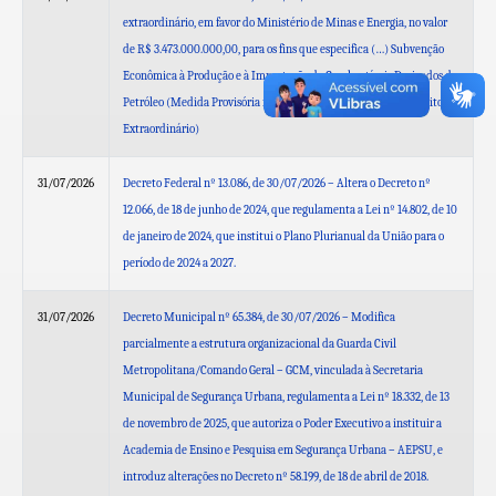
extraordinário, em favor do Ministério de Minas e Energia, no valor
de R$ 3.473.000.000,00, para os fins que especifica (…) Subvenção
Econômica à Produção e à Importação de Combustíveis Derivados de
Petróleo (Medida Provisória nº 1.358 de 2026) – Nacional (Crédito
Extraordinário)
31/07/2026
Decreto Federal nº 13.086, de 30/07/2026 – Altera o Decreto nº
12.066, de 18 de junho de 2024, que regulamenta a Lei nº 14.802, de 10
de janeiro de 2024, que institui o Plano Plurianual da União para o
período de 2024 a 2027.
31/07/2026
Decreto Municipal nº 65.384, de 30/07/2026 – Modifica
parcialmente a estrutura organizacional da Guarda Civil
Metropolitana/Comando Geral – GCM, vinculada à Secretaria
Municipal de Segurança Urbana, regulamenta a Lei nº 18.332, de 13
de novembro de 2025, que autoriza o Poder Executivo a instituir a
Academia de Ensino e Pesquisa em Segurança Urbana – AEPSU, e
introduz alterações no Decreto nº 58.199, de 18 de abril de 2018.