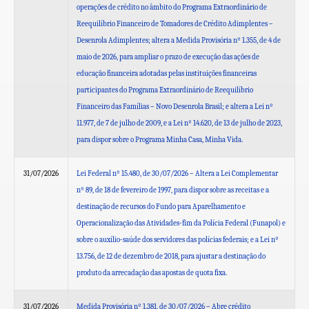
operações de crédito no âmbito do Programa Extraordinário de
Reequilíbrio Financeiro de Tomadores de Crédito Adimplentes –
Desenrola Adimplentes; altera a Medida Provisória nº 1.355, de 4 de
maio de 2026, para ampliar o prazo de execução das ações de
educação financeira adotadas pelas instituições financeiras
participantes do Programa Extraordinário de Reequilíbrio
Financeiro das Famílias – Novo Desenrola Brasil; e altera a Lei nº
11.977, de 7 de julho de 2009, e a Lei nº 14.620, de 13 de julho de 2023,
para dispor sobre o Programa Minha Casa, Minha Vida.
31/07/2026
Lei Federal nº 15.480, de 30/07/2026 – Altera a Lei Complementar
nº 89, de 18 de fevereiro de 1997, para dispor sobre as receitas e a
destinação de recursos do Fundo para Aparelhamento e
Operacionalização das Atividades-fim da Polícia Federal (Funapol) e
sobre o auxílio-saúde dos servidores das polícias federais; e a Lei nº
13.756, de 12 de dezembro de 2018, para ajustar a destinação do
produto da arrecadação das apostas de quota fixa.
31/07/2026
Medida Provisória nº 1.381, de 30/07/2026 – Abre crédito