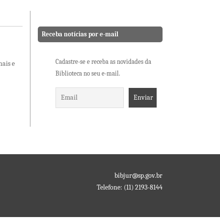
Receba notícias por e-mail
Cadastre-se e receba as novidades da
nais e
Biblioteca no seu e-mail.
bibjur@sp.gov.br
Telefone: (11) 2193-8144